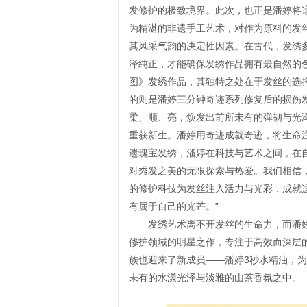
发修护的极致境界。此次，也正是潘婷将
为精湛的非遗手工艺术，对作为原料的发
其风采气韵的决定性因素。在古代，发绣
泽纯正，才能确保发绣作品拥有最自然的
图》发绣作品，其独特之处在于发丝的选
的则是潘婷三分钟奇迹系列修复后的损伤
柔、顺、亮，焕发出前所未有的弹韧与光
重获新生。潘婷用奇迹成就奇迹，将生命
遗瑰宝发绣，潘婷在科技与艺术之间，在
对秀发之美的无限探索与热爱。我们相信
的修护科技为发丝注入活力与光彩，成就
有属于自己的光芒。”
发绣艺术离不开发丝的生命力，而潘婷
修护领域的明星之作，专注于高效而深层
族也迎来了新成员——潘婷3秒水精油，
未有的水漾光泽与淡雅的山茶香氛之中。