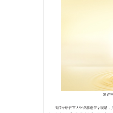
潘婷
潘婷专研代言人张凌赫也亲临现场，并