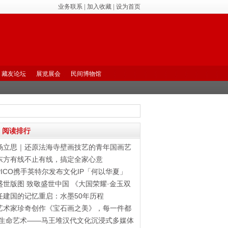
业务联系
|
加入收藏
|
设为首页
藏友论坛
展览展会
民间博物馆
阅读排行
杨立思｜还原法海寺壁画技艺的青年国画艺
术家
东方有线不止有线，搞定全家心意
PICO携手英特尔发布文化IP「何以华夏」
盛世版图 致敬盛世中国 《大国荣耀·金玉双
玺
任建国的记忆重启：水墨50年历程
艺术家珍奇创作《宝石画之美》，每一件都
是艺
“生命艺术——马王堆汉代文化沉浸式多媒体