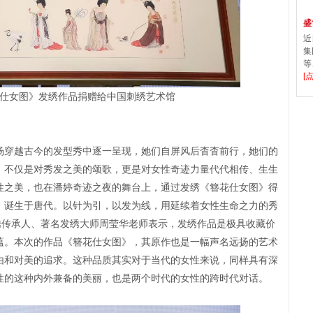
盛
近
集
等
[
仕女图》发绣作品捐赠给中国刺绣艺术馆
穿越古今的发型秀中逐一呈现，她们自屏风后杳杳前行，她们的
，不仅是对秀发之美的颂歌，更是对女性奇迹力量代代相传、生生
性之美，也在潘婷奇迹之夜的舞台上，通过发绣《簪花仕女图》得
，诞生于唐代。以针为引，以发为线，用延续着女性生命之力的秀
绣传承人、著名发绣大师周莹华老师表示，发绣作品是极具收藏价
蕴。本次的作品《簪花仕女图》，其原作也是一幅声名远扬的艺术
由和对美的追求。这种品质其实对于当代的女性来说，同样具有深
性的这种内外兼备的美丽，也是两个时代的女性的跨时代对话。