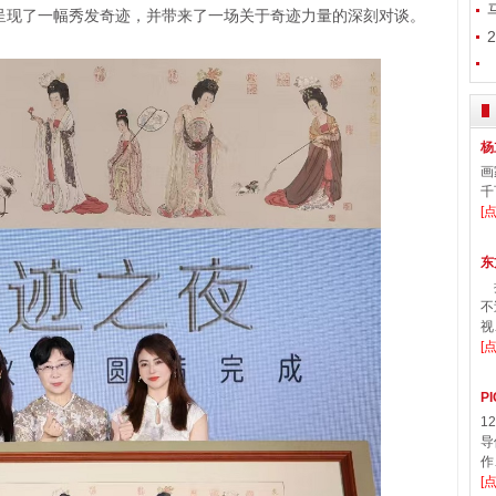
呈现了一幅秀发奇迹，并带来了一场关于奇迹力量的深刻对谈。
杨
画
千
[
东
提
不
视
[
P
1
导
作
[