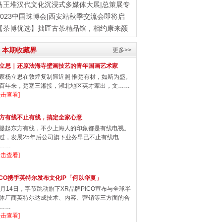
大
马王堆汉代文化沉浸式多媒体大展|总策展专
家
2023中国珠博会|西安站秋季交流会即将启
程！
【茶博优选】拙匠古茶精品馆，相约康来颜
老白
本期收藏界
更多>>
立思｜还原法海寺壁画技艺的青年国画艺术家
家杨立思在敦煌复制窟近照 惟楚有材，如斯为盛。
百年来，楚塞三湘接，湖北地区英才辈出，文……
点击查看]
方有线不止有线，搞定全家心意
起东方有线，不少上海人的印象都是有线电视。
过，发展25年后公司旗下业务早已不止有线电
……
点击查看]
ICO携手英特尔发布文化IP「何以华夏」
2月14日，字节跳动旗下XR品牌PICO宣布与全球半
体厂商英特尔达成技术、内容、营销等三方面的合
……
点击查看]