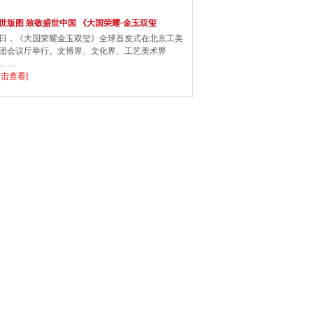
世版图 致敬盛世中国 《大国荣耀·金玉双玺
日，《大国荣耀金玉双玺》全球首发式在北京工美
团会议厅举行。文博界、文化界、工艺美术界
……
点击查看]