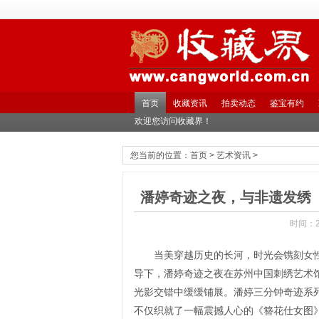
首页
收藏资讯
拍卖动态
鉴宝有约
欢迎您访问收藏界！
您当前的位置：
首页
>
艺术资讯
>
潘婷奇迹之夜，与非遗发绣
时间：2
当美穿越历史的长河，时光会镌刻女性的
导下，潘婷奇迹之夜在苏州中国刺绣艺术
光影交错中缓缓铺展。潘婷三分钟奇迹系
不仅织就了一幅震撼人心的《簪花仕女图