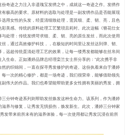
这份奇迹之力注入非遗瑰宝发绣之中，成就这一奇迹之作。发绣作
丝有极高的要求。原材料的选取与处理是一副发绣作品是否能展现
多选用女性的头发，经蛋清细致处理，需其细、柔、韧、亮，且色
色彩美感。传统的原料处理工艺繁琐且耗时。此次这幅《簪花仕女
择与处理：传统发绣苛求细、柔、韧、亮的原生发丝，而此次使用
发丝，通过高效修护科技，，在极短的时间里让发丝达到弹、韧、
泽，远超传统蛋清处理工艺的效果，让每一缕秀发都能够在丝帛间
注入生命。正如潘婷品牌总经理栾兰女士所分享的：“此次携手非
自然的织锦间，一直在探寻秀发修护的奇迹。这份执着来自于潘婷
，每一次的精心修护，都是一场奇迹，我们很荣幸，能够借助领先
这副伟大的作品。我们也希望能帮助更多女性拥有美丽的秀发，拥
三分钟奇迹系列则帮助发丝焕发这种生命力。该系列，作为潘婷
的滋养与修复，让秀发无惧损伤，焕发新生。此次，潘婷三分钟家
为秀发带来前所未有的滋养体验，每一次使用都让秀发沉浸在前所