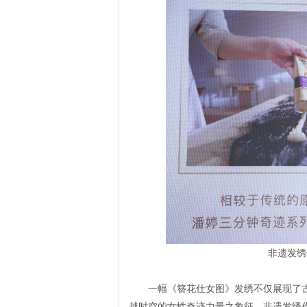
非遗发绣
一幅《簪花仕女图》发绣不仅展现了古
越时空的女性奇迹力量之象征。非遗发绣