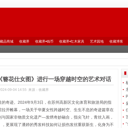
藏品商城
收藏界
收藏界•钱币
收藏界•红木家具
艺术园地
收藏博客
《簪花仕女图》进行一场穿越时空的艺术对话
024-09-04 14:55 来源：收藏界
奇迹。2024年9月3日，在苏州高新区文化体育和旅游局的指
馆拉开帷幕，一场关于华夏女性跨越时空、生生不息的奇迹篇章在
列与国家非物质文化遗产—发绣奇妙融合，指尖飞针，青丝入画，
》，更展现了潘婷的秀发科技如何让损伤发丝重获新生，化身为不