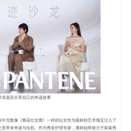
沙龙嘉宾分享自己的奇迹故事
中无数像《簪花仕女图》一样的以女性为题材的艺术瑰宝注入了
之美带来奇迹与生机。作为秀发护理专家，潘婷始终致力于探索秀