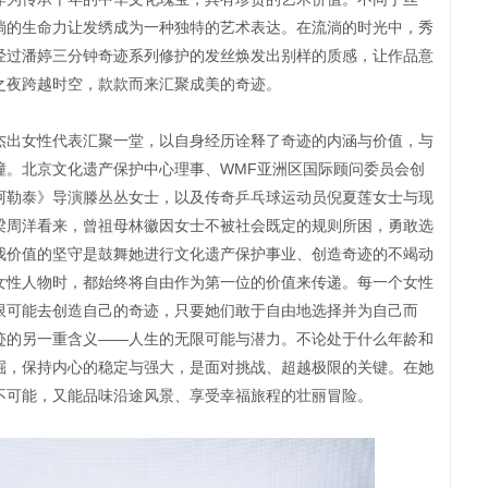
淌的生命力让发绣成为一种独特的艺术表达。在流淌的时光中，秀
经过潘婷三分钟奇迹系列修护的发丝焕发出别样的质感，让作品意
之夜跨越时空，款款而来汇聚成美的奇迹。
出女性代表汇聚一堂，以自身经历诠释了奇迹的内涵与价值，与
撞。北京文化遗产保护中心理事、WMF亚洲区国际顾问委员会创
阿勒泰》导演滕丛丛女士，以及传奇乒乓球运动员倪夏莲女士与现
梁周洋看来，曾祖母林徽因女士不被社会既定的规则所困，勇敢选
我价值的坚守是鼓舞她进行文化遗产保护事业、创造奇迹的不竭动
女性人物时，都始终将自由作为第一位的价值来传递。每一个女性
限可能去创造自己的奇迹，只要她们敢于自由地选择并为自己而
迹的另一重含义——人生的无限可能与潜力。不论处于什么年龄和
掘，保持内心的稳定与强大，是面对挑战、超越极限的关键。在她
不可能，又能品味沿途风景、享受幸福旅程的壮丽冒险。